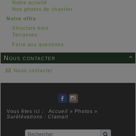
Notre activité
Nos photos de chantier
Notre offre
Structure bois
Terrasses
Foire aux questions
Nous contacter

Nous contacter
Vous êtes ici :
Accueil
»
Photos
»
Surélévations : Clamart