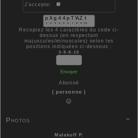
J'accepte:
p
X
g
4
4
p
T
W
Z
t
1
2
3
4
5
6
7
8
9
10
Recopiez les 4 caractères du code ci-
dessus (en respectant
majuscules/minuscules) selon les
positions indiquées ci-dessous :
3-9-8-10
Envoyer
Abonné
( personne )
Photos

Malakoff P.