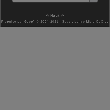
Haut


Propulsé par GuppY
© 2004-2021
Sous Licence Libre CeCILL