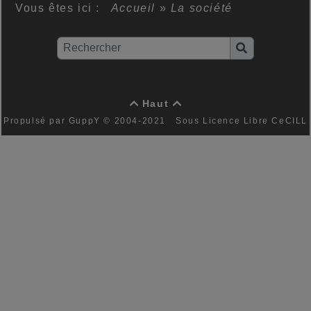
Vous êtes ici :
Accueil
»
La société
Haut


Propulsé par GuppY
© 2004-2021
Sous Licence Libre CeCILL